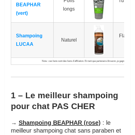
Poils
Tube 2
BEAPHAR
longs
ml
(vert)
Shampoing
Flacon
Naturel
LUCAA
litre
Nota : ces liens sont des liens d’affiliation. En tant que partenaire Amazon, je gagne des rev
1 – Le meilleur shampoing
pour chat PAS CHER
→
Shampoing BEAPHAR (rose)
: le
meilleur shampoing chat sans paraben et