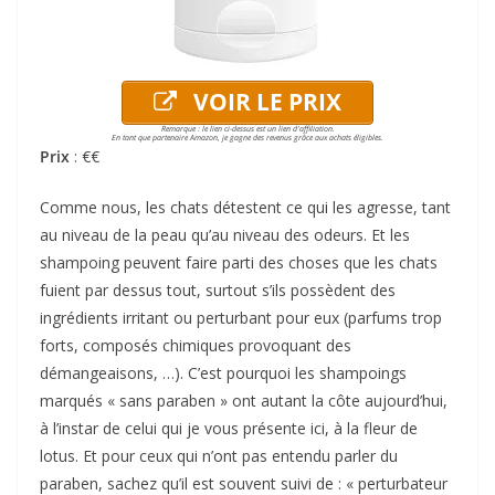
VOIR LE PRIX
Remarque : le lien ci-dessus est un lien d'affiliation.
En tant que partenaire Amazon, je gagne des revenus grâce aux achats éligibles.
Prix
: €€
Comme nous, les chats détestent ce qui les agresse, tant
au niveau de la peau qu’au niveau des odeurs. Et les
shampoing peuvent faire parti des choses que les chats
fuient par dessus tout, surtout s’ils possèdent des
ingrédients irritant ou perturbant pour eux (parfums trop
forts, composés chimiques provoquant des
démangeaisons, …). C’est pourquoi les shampoings
marqués « sans paraben » ont autant la côte aujourd’hui,
à l’instar de celui qui je vous présente ici, à la fleur de
lotus. Et pour ceux qui n’ont pas entendu parler du
paraben, sachez qu’il est souvent suivi de : « perturbateur