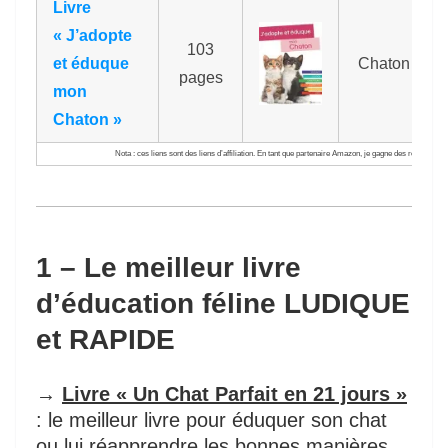
Livre
« J’adopte
103
et éduque
Chaton
pages
mon
Chaton »
Nota : ces liens sont des liens d’affiliation. En tant que partenaire Amazon, je gagne des revenus grâ
1 – Le meilleur livre
d’éducation féline LUDIQUE
et RAPIDE
→
Livre « Un Chat Parfait en 21 jours »
: le meilleur livre pour éduquer son chat
ou lui réapprendre les bonnes manières