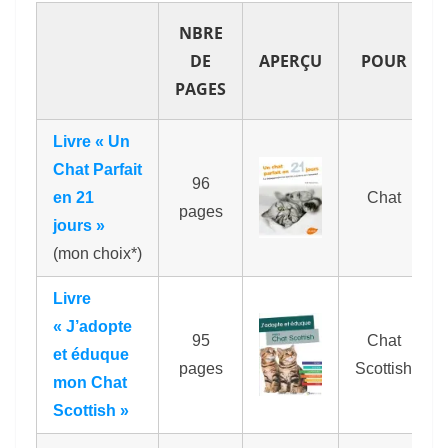
NBRE
DE
APERÇU
POUR
PAGES
Livre « Un
Chat Parfait
96
en 21
Chat
pages
jours »
(mon choix*)
Livre
« J’adopte
95
Chat
et éduque
pages
Scottish
mon Chat
Scottish »